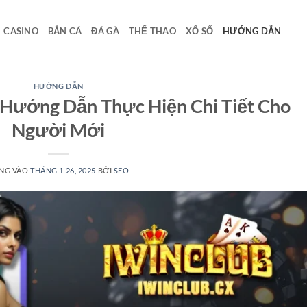
CASINO
BẮN CÁ
ĐÁ GÀ
THỂ THAO
XỔ SỐ
HƯỚNG DẪN
HƯỚNG DẪN
Hướng Dẫn Thực Hiện Chi Tiết Cho
Người Mới
NG VÀO
THÁNG 1 26, 2025
BỞI
SEO