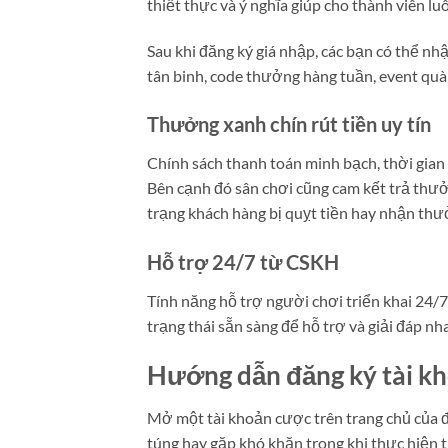
thiết thực và ý nghĩa giúp cho thành viên 
Sau khi đăng ký giá nhập, các bạn có thể nh
tân binh, code thưởng hàng tuần, event quà
Thưởng xanh chín rút tiền uy tín
Chính sách thanh toán minh bạch, thời gian
Bên cạnh đó sân chơi cũng cam kết trả thưởn
trạng khách hàng bị quỵt tiền hay nhận th
Hỗ trợ 24/7 từ CSKH
Tính năng hỗ trợ người chơi triển khai 24/7
trạng thái sẵn sàng để hỗ trợ và giải đáp n
Hướng dẫn đăng ký tài 
Mở một tài khoản cược trên trang chủ của đ
túng hay gặp khó khăn trong khi thực hiện t