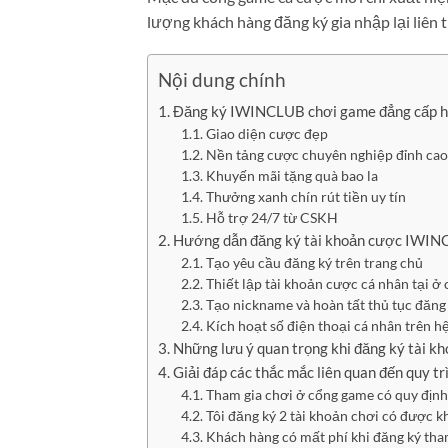
lượng khách hàng đăng ký gia nhập lại liên 
Nội dung chính
Đăng ký IWINCLUB chơi game đẳng cấp h
Giao diện cược đẹp
Nền tảng cược chuyên nghiệp đỉnh cao
Khuyến mãi tặng quà bao la
Thưởng xanh chín rút tiền uy tín
Hỗ trợ 24/7 từ CSKH
Hướng dẫn đăng ký tài khoản cược IWI
Tạo yêu cầu đăng ký trên trang chủ
Thiết lập tài khoản cược cá nhân tại ở
Tạo nickname và hoàn tất thủ tục đăng
Kích hoạt số điện thoại cá nhân trên h
Những lưu ý quan trọng khi đăng ký tài k
Giải đáp các thắc mắc liên quan đến quy tr
Tham gia chơi ở cổng game có quy định
Tôi đăng ký 2 tài khoản chơi có được 
Khách hàng có mất phí khi đăng ký tha