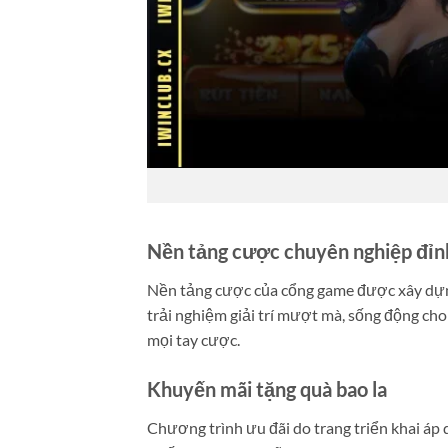
Nền tảng cược chuyên nghiệp đỉn
Nền tảng cược của cổng game được xây dựng
trải nghiệm giải trí mượt mà, sống động cho
mọi tay cược.
Khuyến mãi tặng quà bao la
Chương trình ưu đãi do trang triển khai áp d