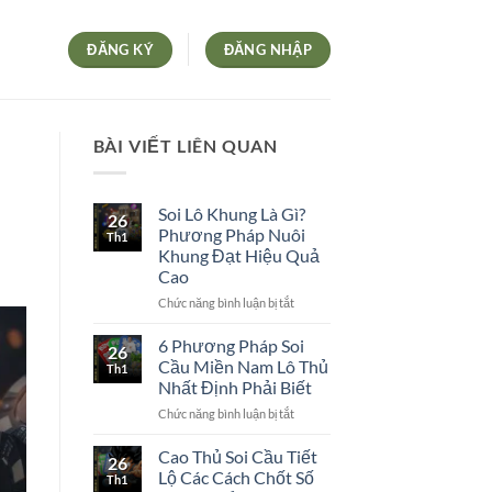
ĐĂNG KÝ
ĐĂNG NHẬP
BÀI VIẾT LIÊN QUAN
Soi Lô Khung Là Gì?
26
Phương Pháp Nuôi
Th1
Khung Đạt Hiệu Quả
Cao
Chức năng bình luận bị tắt
ở
Soi
Lô
6 Phương Pháp Soi
26
Khung
Cầu Miền Nam Lô Thủ
Th1
Là
Nhất Định Phải Biết
Gì?
Chức năng bình luận bị tắt
ở
Phương
6
Pháp
Phương
Nuôi
Cao Thủ Soi Cầu Tiết
26
Pháp
Khung
Lộ Các Cách Chốt Số
Th1
Soi
Đạt