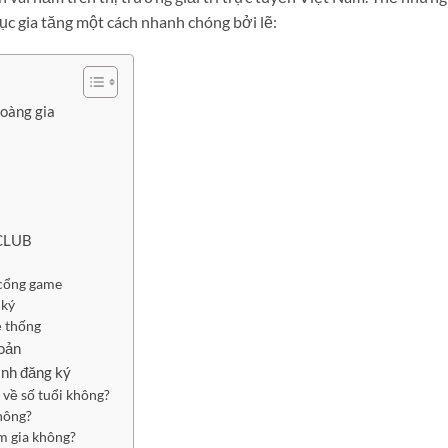
tục gia tăng một cách nhanh chóng bởi lẽ:
oàng gia
NCLUB
 cổng game
 ký
ệ thống
hoản
ình đăng ký
 về số tuổi không?
không?
m gia không?