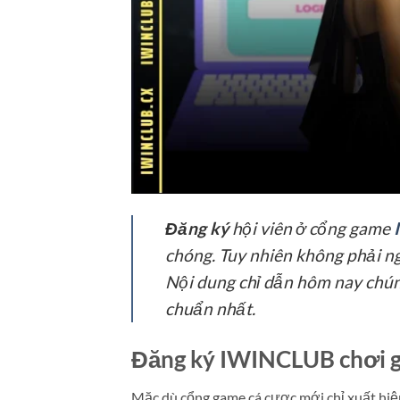
Đăng ký
hội viên ở cổng game
chóng. Tuy nhiên không phải ng
Nội dung chỉ dẫn hôm nay chún
chuẩn nhất.
Đăng ký IWINCLUB chơi g
Mặc dù cổng game cá cược mới chỉ xuất hiện