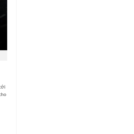
tới
cho