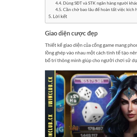
Dùng SĐT và STK ngân hàng người khá
Cần chờ bao lâu để hoàn tất việc kích 
Lời kết
Giao diện cược đẹp
Thiết kế giao diện của cổng game mang phon
lồng ghép vào nhau một cách tinh tế tạo nê
bố trí thông minh giúp cho người chơi sử d