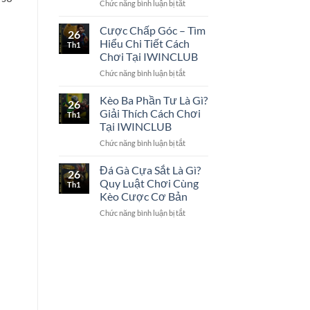
Định
Chức năng bình luận bị tắt
Chiến
ở
Và
Thắng
Kèo
Ảnh
Thẻ
Cược Chấp Góc – Tìm
26
Hưởng
Phạt
Hiểu Chi Tiết Cách
Th1
Trong
–
Chơi Tại IWINCLUB
Bóng
Khám
Chức năng bình luận bị tắt
Đá
ở
Phá
Cược
Bí
Chấp
Quyết
Kèo Ba Phần Tư Là Gì?
26
Góc
Để
Giải Thích Cách Chơi
Th1
–
Thắng
Tại IWINCLUB
Tìm
Cược
Chức năng bình luận bị tắt
ở
Hiểu
Tại
Kèo
Chi
IWINCLUB
Ba
Tiết
Đá Gà Cựa Sắt Là Gì?
26
Phần
Cách
Quy Luật Chơi Cùng
Th1
Tư
Chơi
Kèo Cược Cơ Bản
Là
Tại
Chức năng bình luận bị tắt
ở
Gì?
IWINCLUB
Đá
Giải
Gà
Thích
Cựa
Cách
Sắt
Chơi
Là
Tại
Gì?
IWINCLUB
Quy
Luật