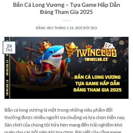
Bắn Cá Long Vương – Tựa Game Hấp Dẫn
Đáng Tham Gia 2025
ĐĂNG VÀO
THÁNG 1 26, 2025
BỞI
SEO
26
Th1
Bắn cá long vương là một trong những siêu phẩm đổi
thưởng được nhiều người ưa chuộng và lựa chọn hiện nay.
Sân chơi của chúng tôi hứa hẹn mang đến trải nghiệm khó
quên cho các hội viên khi lựa chọn. Bài viết của cổng game