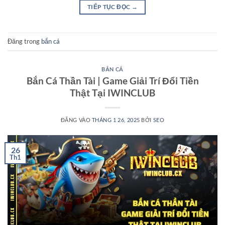
TIẾP TỤC ĐỌC
→
Đăng trong
bắn cá
BẮN CÁ
Bắn Cá Thần Tài | Game Giải Trí Đổi Tiền
Thật Tại IWINCLUB
ĐĂNG VÀO
THÁNG 1 26, 2025
BỞI
SEO
26
Th1