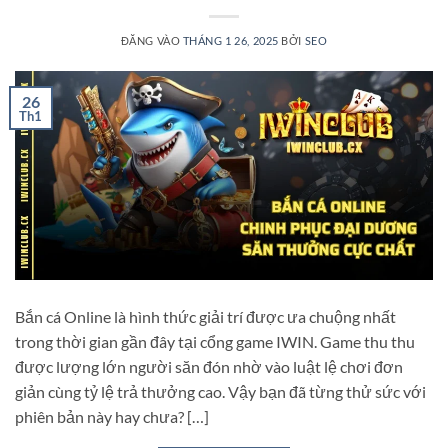
ĐĂNG VÀO
THÁNG 1 26, 2025
BỞI
SEO
26
Th1
Bắn cá Online là hình thức giải trí được ưa chuộng nhất
trong thời gian gần đây tại cổng game IWIN. Game thu thu
được lượng lớn người săn đón nhờ vào luật lệ chơi đơn
giản cùng tỷ lệ trả thưởng cao. Vậy bạn đã từng thử sức với
phiên bản này hay chưa? […]