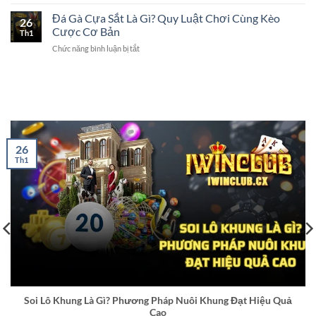
Kèo
Hiểu
Cược
Ba
Đá Gà Cựa Sắt Là Gì? Quy Luật Chơi Cùng Kèo
Chi
Tại
26
Phần
Tiết
Cược Cơ Bản
IWINCLUB
Th1
Tư
Cách
Chức năng bình luận bị tắt
ở
Là
Chơi
Đá
Gì?
Tại
Gà
Giải
IWINCLUB
Cựa
Thích
Sắt
Cách
Là
Chơi
Gì?
Tại
Quy
IWINCLUB
Luật
26
Chơi
Th1
Cùng
Kèo
Cược
Cơ
Bản
Soi Lô Khung Là Gì? Phương Pháp Nuôi Khung Đạt Hiệu Quả
Cao