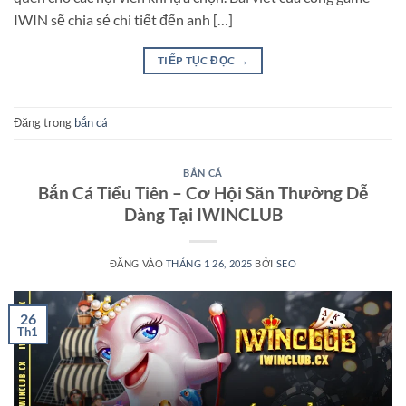
IWIN sẽ chia sẻ chi tiết đến anh […]
TIẾP TỤC ĐỌC
→
Đăng trong
bắn cá
BẮN CÁ
Bắn Cá Tiểu Tiên – Cơ Hội Săn Thưởng Dễ
Dàng Tại IWINCLUB
ĐĂNG VÀO
THÁNG 1 26, 2025
BỞI
SEO
26
Th1