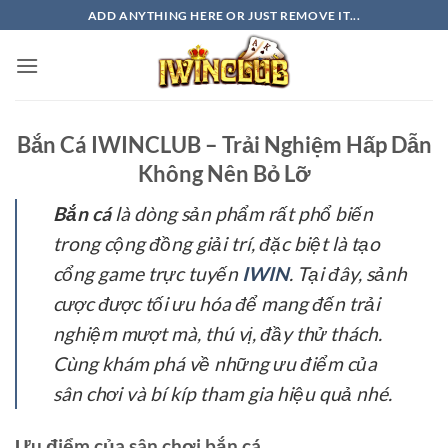
Bỏ
ADD ANYTHING HERE OR JUST REMOVE IT...
qua
nội
dung
Bắn Cá IWINCLUB – Trải Nghiệm Hấp Dẫn
Không Nên Bỏ Lỡ
Bắn cá
là dòng sản phẩm rất phổ biến
trong cộng đồng giải trí, đặc biệt là tạo
cổng game trực tuyến
IWIN
. Tại đây, sảnh
cược được tối ưu hóa để mang đến trải
nghiệm mượt mà, thú vị, đầy thử thách.
Cùng khám phá về những ưu điểm của
sân chơi và bí kíp tham gia hiệu quả nhé.
Ưu điểm của sân chơi bắn cá